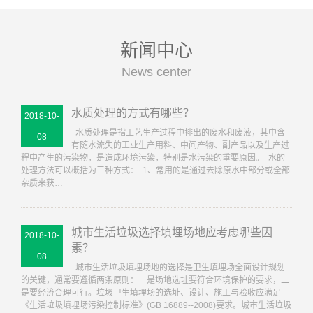
新闻中心
News center
水质处理的方式有哪些？
2018-10-
水质处理是指工艺生产过程中排出的废水和废液，其中含
08
有随水流失的工业生产用料、中间产物、副产品以及生产过
程中产生的污染物，是造成环境污染，特别是水污染的重要原因。 水的
处理方法可以概括为三种方式： 1、常用的是通过去除原水中部分或全部
杂质来获…
城市生活垃圾选择填埋场地应考虑哪些因
2018-10-
素？
08
城市生活垃圾填埋场地的选择是卫生填埋场全面设计规划
的关键，通常要遵循两条原则：一是场地选址要符合环境保护的要求，二
是要经济合理可行。垃圾卫生填埋场的选址、设计、施工与验收应满足
《生活垃圾填埋场污染控制标准》(GB 16889--2008)要求。城市生活垃圾